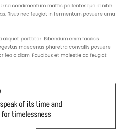
. Urna condimentum mattis pellentesque id nibh.
as. Risus nec feugiat in fermentum posuere urna
a aliquet porttitor. Bibendum enim facilisis
s egestas maecenas pharetra convallis posuere
or leo a diam. Faucibus et molestie ac feugiat
 speak of its time and
n for timelessness