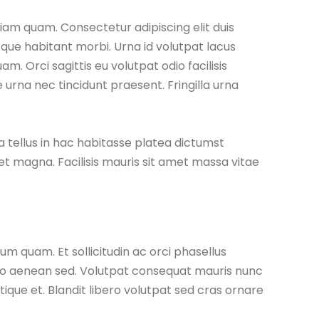
diam quam. Consectetur adipiscing elit duis
tesque habitant morbi. Urna id volutpat lacus
am. Orci sagittis eu volutpat odio facilisis
urna nec tincidunt praesent. Fringilla urna
ra tellus in hac habitasse platea dictumst
et magna. Facilisis mauris sit amet massa vitae
 quam. Et sollicitudin ac orci phasellus
io aenean sed. Volutpat consequat mauris nunc
tique et. Blandit libero volutpat sed cras ornare