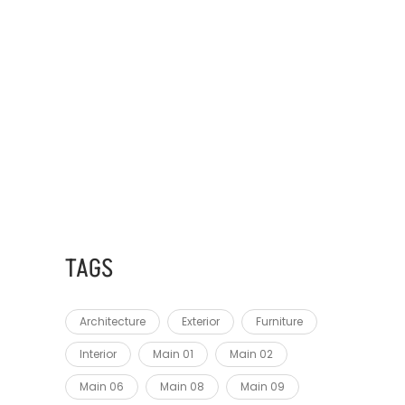
AUGUST 28, 2023
FEUGIAT IN ANTE
AUGUST 28, 2023
MASSA TINCIDUNT NUNC
TAGS
Architecture
Exterior
Furniture
Interior
Main 01
Main 02
Main 06
Main 08
Main 09