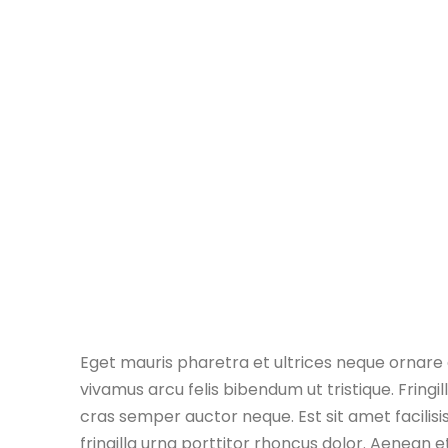
Eget mauris pharetra et ultrices neque ornar
vivamus arcu felis bibendum ut tristique. Fringi
cras semper auctor neque. Est sit amet facili
fringilla urna porttitor rhoncus dolor. Aenean et