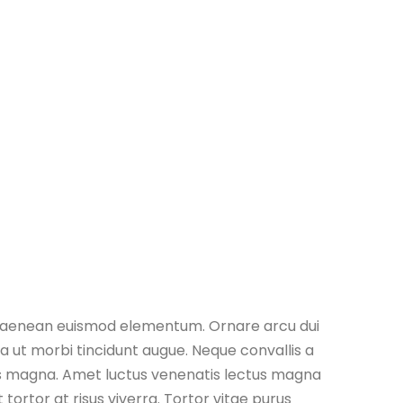
e aenean euismod elementum. Ornare arcu dui
lla ut morbi tincidunt augue. Neque convallis a
sis magna. Amet luctus venenatis lectus magna
 tortor at risus viverra. Tortor vitae purus